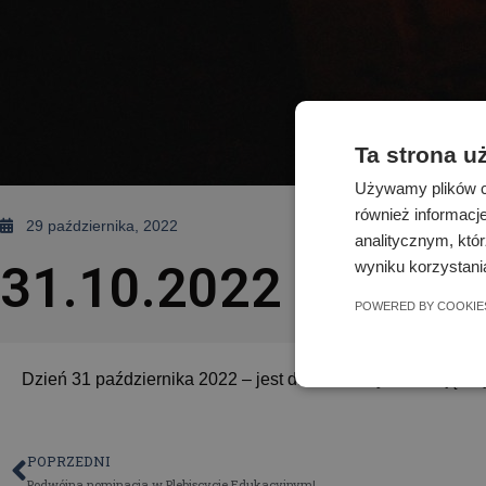
Ta strona u
Używamy plików co
również informacj
29 października, 2022
analitycznym, któr
wyniku korzystania
31.10.2022 – dzień
POWERED BY COOKIE
Dzień 31 października 2022 – jest dniem wolnym od zajęć d
POPRZEDNI
Podwójna nominacja w Plebiscycie Edukacyjnym!