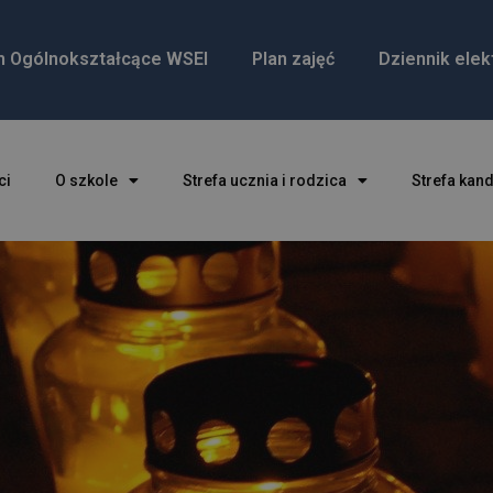
m Ogólnokształcące WSEI
Plan zajęć
Dziennik elek
ci
O szkole
Strefa ucznia i rodzica
Strefa kan