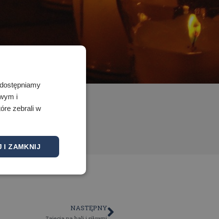
 Udostępniamy
owym i
óre zebrali w
 I ZAMKNIJ
NASTĘPNY
Zajęcia na hali i siłowni