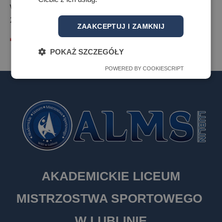
wysokości opłat z tytułu czesnego od roku szkolnego
2024/2025
ZAAKCEPTUJ I ZAMKNIJ
Roczny plan pracy 2025/2026
POKAŻ SZCZEGÓŁY
POWERED BY COOKIESCRIPT
AKADEMICKIE LICEUM
MISTRZOSTWA SPORTOWEGO
W LUBLINIE