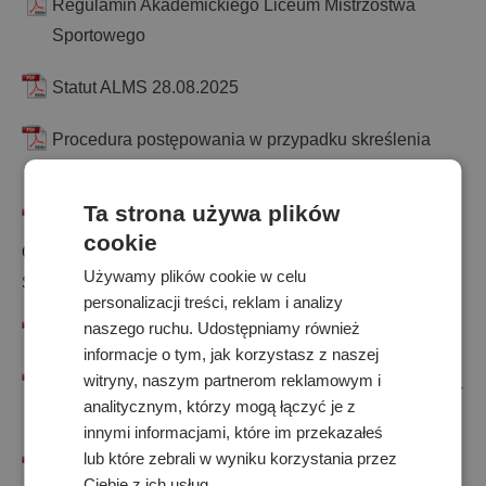
Regulamin Akademickiego Liceum Mistrzostwa
Sportowego
Statut ALMS 28.08.2025
Procedura postępowania w przypadku skreślenia
ALMS
Ta strona używa plików
Zarz.-ALMS
– w sprawie: wprowadzenia Standardów
cookie
Ochrony Małoletnich w Akademickim Liceum Mistrzostwa
Używamy plików cookie w celu
Sportowego w Lublinie
personalizacji treści, reklam i analizy
naszego ruchu. Udostępniamy również
SOM ALMS
– Standardy ochrony małoletnich
informacje o tym, jak korzystasz z naszej
witryny, naszym partnerom reklamowym i
PROCEDURY-POSTEPOWANIA-W-SYTUACJACH-
analitycznym, którzy mogą łączyć je z
KRYZYSOWYCH (1)
innymi informacjami, które im przekazałeś
lub które zebrali w wyniku korzystania przez
alms czesne
– zarządzenie w sprawie: i ustalenia
Ciebie z ich usług.