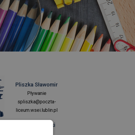
Pliszka Sławomir
Pływanie
spliszka@poczta-
liceum.wsei.lublin.pl
Paweł Woliński
Przygotowanie