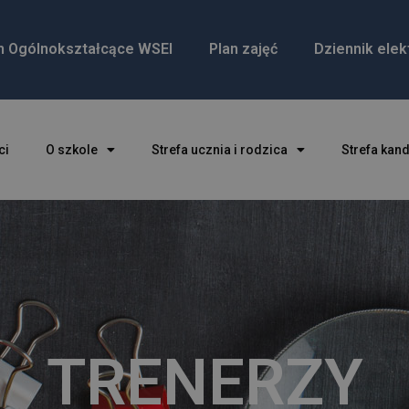
m Ogólnokształcące WSEI
Plan zajęć
Dziennik elek
ci
O szkole
Strefa ucznia i rodzica
Strefa kan
TRENERZY