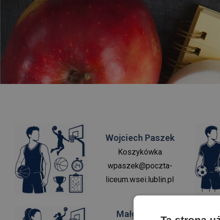
Wojciech Paszek
Koszykówka
wpaszek@poczta-
liceum.wsei.lublin.pl
Małgorzata
Ta strona u