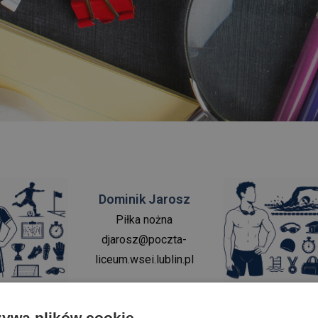
Dominik
Jarosz
Piłka nożna
djarosz@poczta-
liceum.wsei.lublin.pl
żywa plików cookie