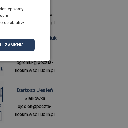
motoryczne
 Udostępniamy
pwolinski@poczta-
owym i
liceum.wsei.lublin.pl
óre zebrali w
Bartłomiej Greniuk
 I ZAMKNIJ
Przygotowanie
motoryczne
bgreniuk@poczta-
liceum.wsei.lublin.pl
Bartosz Jesień
Siatkówka
bjesien@poczta-
liceum.wsei.lublin.pl