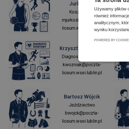
Jurkowska
Używamy plików co
Koszykówka
również informacj
mjurkoska@poczta-
analitycznym, któr
liceum.wsei.lublin.pl
wyniku korzystania
POWERED BY COOKIE
Krzysztof Woźniak
Diagnosta sportowy
kwozniak@poczta-
liceum.wsei.lublin.pl
Bartosz Wójcik
Jeździectwo
bwojck@poczta-
liceum.wsei.lublin.pl