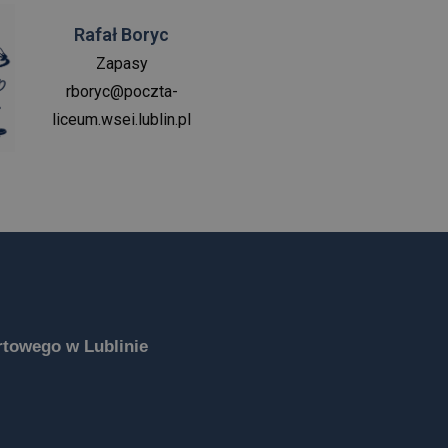
Rafał Boryc
Zapasy
rboryc@poczta-
liceum.wsei.lublin.pl
towego w Lublinie