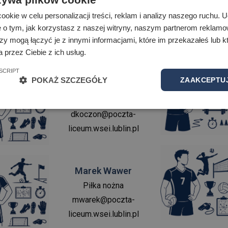
Mirosław Kosowski
Piłka nożna
okie w celu personalizacji treści, reklam i analizy naszego ruchu.
e o tym, jak korzystasz z naszej witryny, naszym partnerom reklam
mkosowski@poczta-
zy mogą łączyć je z innymi informacjami, które im przekazałeś lub kt
liceum.wsei.lublin.pl
 przez Ciebie z ich usług.
SCRIPT
POKAŻ SZCZEGÓŁY
ZAAKCEPTUJ
Daniel
Koczon
Piłka nożna
dkoczon@poczta-
liceum.wsei.lublin.pl
Marek
Wawer
Piłka nożna
mwarek@poczta-
liceum.wsei.lublin.pl