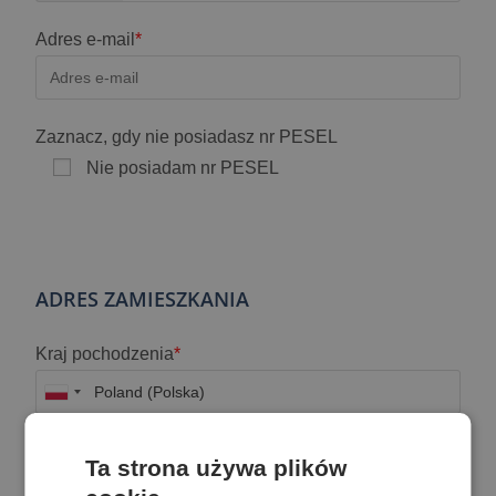
Adres e-mail
*
Zaznacz, gdy nie posiadasz nr PESEL
Nie posiadam nr PESEL
ADRES ZAMIESZKANIA
Kraj pochodzenia
*
Województwo
*
Ta strona używa plików