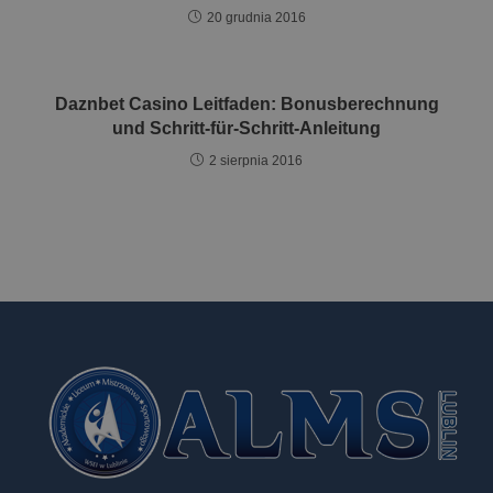
20 grudnia 2016
Daznbet Casino Leitfaden: Bonusberechnung
und Schritt-für-Schritt-Anleitung
2 sierpnia 2016