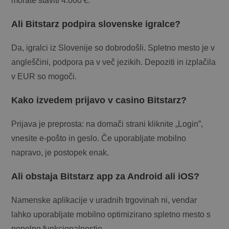
morate staviti 4.000 €.
Ali Bitstarz podpira slovenske igralce?
Da, igralci iz Slovenije so dobrodošli. Spletno mesto je v
angleščini, podpora pa v več jezikih. Depoziti in izplačila
v EUR so mogoči.
Kako izvedem prijavo v casino Bitstarz?
Prijava je preprosta: na domači strani kliknite „Login”,
vnesite e-pošto in geslo. Če uporabljate mobilno
napravo, je postopek enak.
Ali obstaja Bitstarz app za Android ali iOS?
Namenske aplikacije v uradnih trgovinah ni, vendar
lahko uporabljate mobilno optimizirano spletno mesto s
popolno funkcionalnostjo.