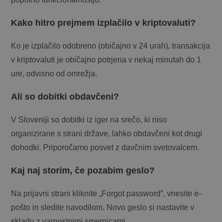
Kako hitro prejmem izplačilo v kriptovaluti?
Ko je izplačilo odobreno (običajno v 24 urah), transakcija
v kriptovaluti je običajno potrjena v nekaj minutah do 1
ure, odvisno od omrežja.
Ali so dobitki obdavčeni?
V Sloveniji so dobitki iz iger na srečo, ki niso
organizirane s strani države, lahko obdavčeni kot drugi
dohodki. Priporočamo posvet z davčnim svetovalcem.
Kaj naj storim, če pozabim geslo?
Na prijavni strani kliknite „Forgot password”, vnesite e-
pošto in sledite navodilom. Novo geslo si nastavite v
skladu z varnostnimi smernicami.