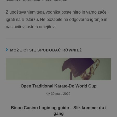
Z upoštevanjem tega vodnika boste hitro in varno začeli
igrati na Bitstarzu. Ne pozabite na odgovorno igranje in
nastavitev lastnih omejitev.
MOŻE CI SIĘ SPODOBAĆ RÓWNIEŻ
Open Traditional Karate-Do World Cup
30 maja 2022
Bison Casino Login og guide – Slik kommer du i
gang