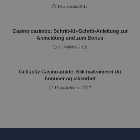
19 września 2017
Casino cazimbo: Schritt-für-Schritt-Anleitung zur
Anmeldung und zum Bonus
25 kwietnia 2015
Getlucky Casino-guide: Slik maksimerer du
bonuser og sikkerhet
13 października 2017