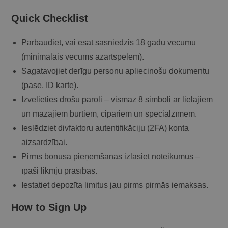
Quick Checklist
Pārbaudiet, vai esat sasniedzis 18 gadu vecumu
(minimālais vecums azartspēlēm).
Sagatavojiet derīgu personu apliecinošu dokumentu
(pase, ID karte).
Izvēlieties drošu paroli – vismaz 8 simboli ar lielajiem
un mazajiem burtiem, cipariem un speciālzīmēm.
Ieslēdziet divfaktoru autentifikāciju (2FA) konta
aizsardzībai.
Pirms bonusa pieņemšanas izlasiet noteikumus –
īpaši likmju prasības.
Iestatiet depozīta limitus jau pirms pirmās iemaksas.
How to Sign Up