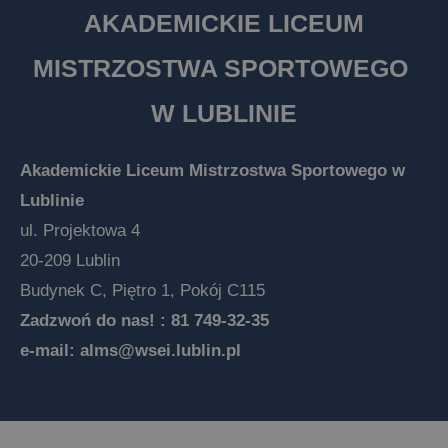
AKADEMICKIE LICEUM
MISTRZOSTWA SPORTOWEGO
W LUBLINIE
Akademickie Liceum Mistrzostwa Sportowego w
Lublinie
ul. Projektowa 4
20-209 Lublin
Budynek C, Piętro 1, Pokój C115
Zadzwoń do nas! :
81 749-32-35
e-mail:
alms@wsei.lublin.pl