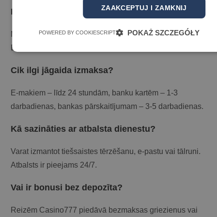
ZAAKCEPTUJ I ZAMKNIJ
Kāds ir minimālais depozīts?
POKAŻ SZCZEGÓŁY
POWERED BY COOKIESCRIPT
Minimālais depozīts ir 10€ lielākajai daļai metožu.
Bankas pārskaitījumam – 20€.
Cik ilgi jāgaida izmaksa?
E-makiem – līdz 24 stundām, banku kartēm – 1-3
darbadienas, bankas pārskaitījumam – 3-5 darbadienas.
Kā sazināties ar atbalsta dienestu?
Varat izmantot tiešsaistes tērzēšanu, e-pastu vai tālruni.
Atbalsts ir pieejams 24/7.
Vai ir bonusi bez depozīta?
Reizēm Casino777 piedāvā bezmaksas griezienus vai