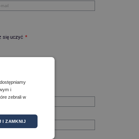
z się uczyć
 Udostępniamy
owym i
óre zebrali w
 I ZAMKNIJ