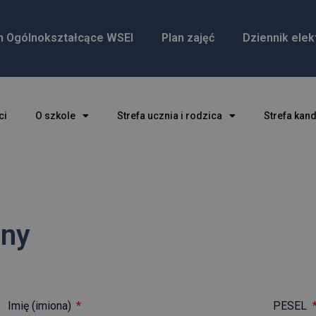
m Ogólnokształcące WSEI
Plan zajęć
Dziennik elek
ci
O szkole
Strefa ucznia i rodzica
Strefa kan
jny
Imię (imiona)
PESEL