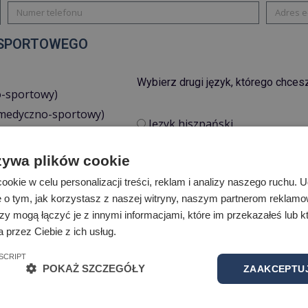
 SPORTOWEGO
Wybierz drugi język, którego chces
no-sportowy)
l medyczno-sportowy)
Język hiszpański
znej)
Język niemiecki
)
żywa plików cookie
Język rosyjski
yplinę
okie w celu personalizacji treści, reklam i analizy naszego ruchu.
e o tym, jak korzystasz z naszej witryny, naszym partnerom reklam
Inne
zy mogą łączyć je z innymi informacjami, które im przekazałeś lub kt
 przez Ciebie z ich usług.
SCRIPT
POKAŻ SZCZEGÓŁY
ZAAKCEPTUJ
Wcześniejsi szkoleniowcy