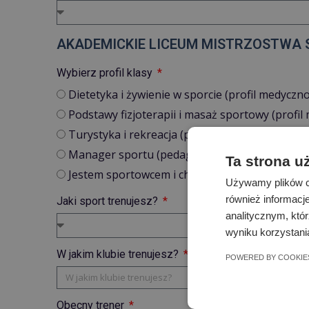
AKADEMICKIE LICEUM MISTRZOSTWA
Wybierz profil klasy
Dietetyka i żywienie w sporcie (profil medycz
Podstawy fizjoterapii i masaż sportowy (profi
Turystyka i rekreacja (pedagogika kultury fizyc
Manager sportu (pedagogika kultury fizycznej
Ta strona u
Jestem sportowcem i chcę trenować swoją dysc
Używamy plików co
również informacj
Jaki sport trenujesz?
analitycznym, któr
wyniku korzystania
W jakim klubie trenujesz?
POWERED BY COOKIE
Obecny trener