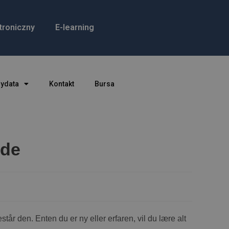
troniczny
E-learning
dydata
Kontakt
Bursa
ide
tår den. Enten du er ny eller erfaren, vil du lære alt