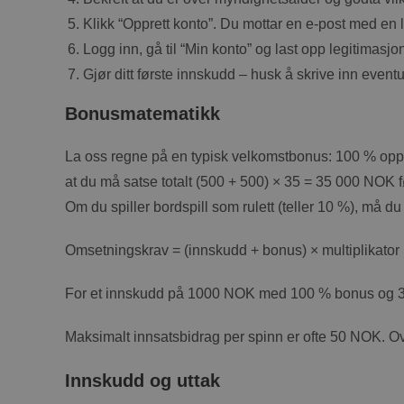
Klikk “Opprett konto”. Du mottar en e-post med en 
Logg inn, gå til “Min konto” og last opp legitimasjon
Gjør ditt første innskudd – husk å skrive inn event
Bonu­smatematikk
La oss regne på en typisk velkomstbonus: 100 % oppt
at du må satse totalt (500 + 500) × 35 = 35 000 NOK f
Om du spiller bordspill som rulett (teller 10 %), må 
Omsetningskrav = (innskudd + bonus) × multiplikator
For et innskudd på 1000 NOK med 100 % bonus og 35
Maksimalt innsatsbidrag per spinn er ofte 50 NOK. Ove
Innskudd og uttak