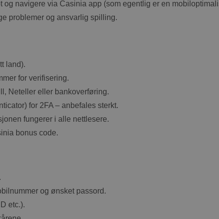
og navigere via Casinia app (som egentlig er en mobiloptimaliser
e problemer og ansvarlig spilling.
t land).
er for verifisering.
l, Neteller eller bankoverføring.
cator) for 2FA – anbefales sterkt.
sjonen fungerer i alle nettlesere.
sinia bonus code.
.
mobilnummer og ønsket passord.
D etc.).
kårene.