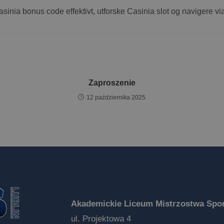
inia bonus code effektivt, utforske Casinia slot og navigere via 
Zaproszenie
12 października 2025
Akademickie Liceum Mistrzostwa Spor
ul. Projektowa 4