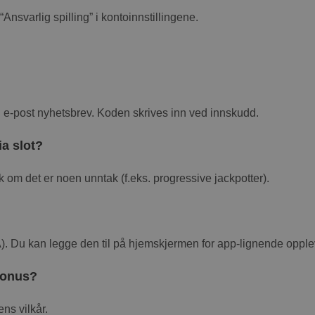
Ansvarlig spilling” i kontoinnstillingene.
 e-post nyhetsbrev. Koden skrives inn ved innskudd.
a slot?
k om det er noen unntak (f.eks. progressive jackpotter).
A). Du kan legge den til på hjemskjermen for app-lignende opple
bonus?
ns vilkår.