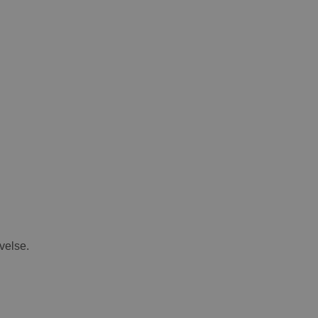
velse.