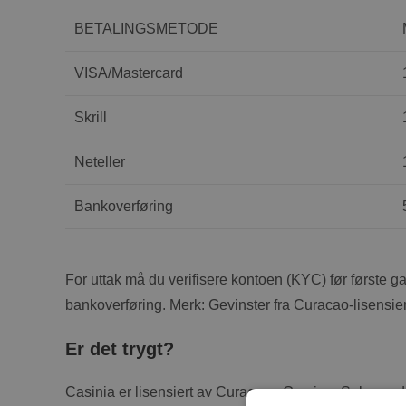
BETALINGSMETODE
VISA/Mastercard
Skrill
Neteller
Bankoverføring
For uttak må du verifisere kontoen (KYC) før første 
bankoverføring. Merk: Gevinster fra Curacao-lisensier
Er det trygt?
Casinia er lisensiert av Curacao eGaming. Selv om det