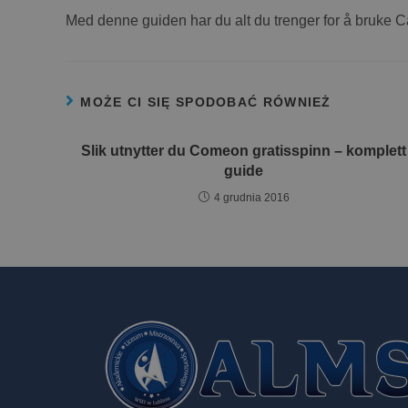
Med denne guiden har du alt du trenger for å bruke Cas
MOŻE CI SIĘ SPODOBAĆ RÓWNIEŻ
Slik utnytter du Comeon gratisspinn – komplett
guide
4 grudnia 2016