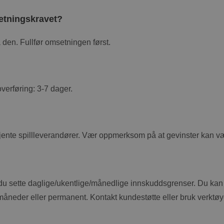
setningskravet?
 den. Fullfør omsetningen først.
verføring: 3-7 dager.
ente spillleverandører. Vær oppmerksom på at gevinster kan vær
n du sette daglige/ukentlige/månedlige innskuddsgrenser. Du kan 
åneder eller permanent. Kontakt kundestøtte eller bruk verktøyen