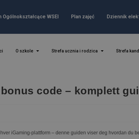
m Ogólnokształcące WSEI
Plan zajęć
Dziennik elek
ci
O szkole
Strefa ucznia i rodzica
Strefa kan
a bonus code – komplett gu
 enhver iGaming-plattform – denne guiden viser deg hvordan du bes