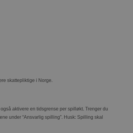
e skattepliktige i Norge.
også aktivere en tidsgrense per spilløkt. Trenger du
e under “Ansvarlig spilling”. Husk: Spilling skal