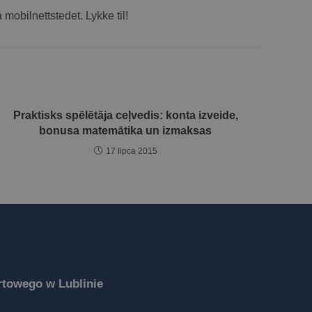
mobilnettstedet. Lykke til!
Praktisks spēlētāja ceļvedis: konta izveide,
bonusa matemātika un izmaksas
17 lipca 2015
towego w Lublinie