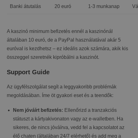
Banki átutalás
20 euró
1-3 munkanap
Vá
A kaszinó minimum befizetés ennél a kaszinónál
általában 10 euró, de a PayPal használatával akár 5
euróval is kezdhetsz – ez ideális azok számára, akik kis
összeggel szeretnék kipróbálni a kaszinót.
Support Guide
Az ügyfélszolgálat segít a leggyakoribb problémák
megoldásában. Íme öt gyakori eset és a teendők:
Nem jóváírt befizetés:
Ellenőrizd a tranzakciós
státuszt a kártyakivonaton vagy az e-walletben. Ha
sikeres, de nincs jóváírva, vedd fel a kapcsolatot az
élő chaten (általában 24/7 elérhető) és add meg a