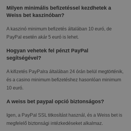
Milyen minimális befizetéssel kezdhetek a
Weiss bet kaszinóban?
A kaszinó minimum befizetés általában 10 euró, de
PayPal esetén akár 5 euró is lehet.
Hogyan vehetek fel pénzt PayPal
segítségével?
A kifizetés PayPalra általában 24 órán belül megtörténik,
és a casino minimum befizetéshez hasonlóan minimum
10 euró.
A weiss bet paypal opció biztonságos?
Igen, a PayPal SSL titkosítást használ, és a Weiss bet is
megfelelő biztonsági intézkedéseket alkalmaz.