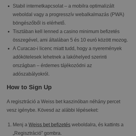
Stabil internetkapcsolat – a mobilra optimalizált
weboldal vagy a progresszív webalkalmazás (PWA)
böngészőből is elérhető.
Tisztában kell lenned a casino minimum befizetés
összegével, ami általában 5 és 10 euró között mozog.
A Curacao-i licenc miatt tudd, hogy a nyeremények
adókötelesek lehetnek a lakóhelyed szerinti
országban – érdemes tájékozódni az
adószabályokról.
How to Sign Up
A regisztráció a Weiss bet kaszinóban néhány percet
vesz igénybe. Kövesd az alábbi lépéseket:
Menj a
Weiss bet befizetés
weboldalra, és kattints a
„Regisztráció” gombra.