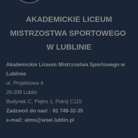
AKADEMICKIE LICEUM
MISTRZOSTWA SPORTOWEGO
W LUBLINIE
Akademickie Liceum Mistrzostwa Sportowego w
Lublinie
ul. Projektowa 4
20-209 Lublin
Budynek C, Piętro 1, Pokój C115
Zadzwoń do nas! :
81 749-32-35
e-mail:
alms@wsei.lublin.pl