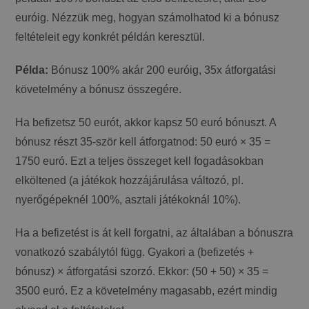
euróig. Nézzük meg, hogyan számolhatod ki a bónusz
feltételeit egy konkrét példán keresztül.
Példa:
Bónusz 100% akár 200 euróig, 35x átforgatási
követelmény a bónusz összegére.
Ha befizetsz 50 eurót, akkor kapsz 50 euró bónuszt. A
bónusz részt 35-ször kell átforgatnod: 50 euró × 35 =
1750 euró. Ezt a teljes összeget kell fogadásokban
elköltened (a játékok hozzájárulása változó, pl.
nyerőgépeknél 100%, asztali játékoknál 10%).
Ha a befizetést is át kell forgatni, az általában a bónuszra
vonatkozó szabálytól függ. Gyakori a (befizetés +
bónusz) × átforgatási szorzó. Ekkor: (50 + 50) × 35 =
3500 euró. Ez a követelmény magasabb, ezért mindig