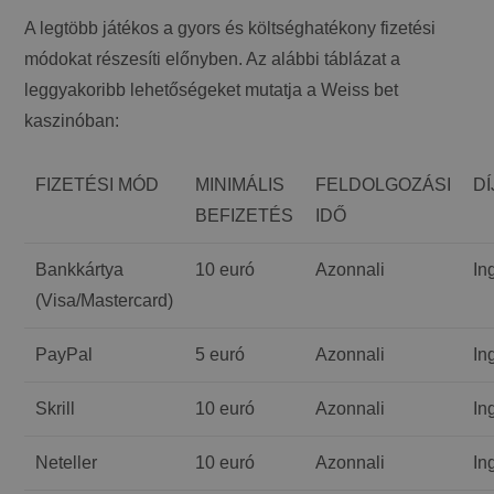
A legtöbb játékos a gyors és költséghatékony fizetési
módokat részesíti előnyben. Az alábbi táblázat a
leggyakoribb lehetőségeket mutatja a Weiss bet
kaszinóban:
FIZETÉSI MÓD
MINIMÁLIS
FELDOLGOZÁSI
DÍ
BEFIZETÉS
IDŐ
Bankkártya
10 euró
Azonnali
In
(Visa/Mastercard)
PayPal
5 euró
Azonnali
In
Skrill
10 euró
Azonnali
In
Neteller
10 euró
Azonnali
In