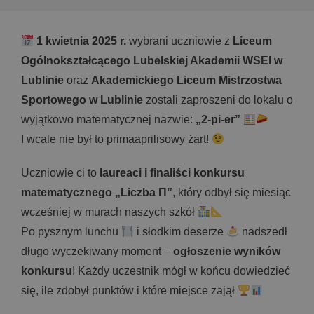
1 kwietnia 2025 r.
wybrani uczniowie z
Liceum
Ogólnokształcącego Lubelskiej Akademii WSEI w
Lublinie
oraz
Akademickiego Liceum Mistrzostwa
Sportowego w Lublinie
zostali zaproszeni do lokalu o
wyjątkowo matematycznej nazwie:
„2-pi-er”
I wcale nie był to primaaprilisowy żart!
Uczniowie ci to
laureaci i finaliści konkursu
matematycznego „Liczba Π”
, który odbył się miesiąc
wcześniej w murach naszych szkół
Po pysznym lunchu
i słodkim deserze
nadszedł
długo wyczekiwany moment –
ogłoszenie wyników
konkursu
! Każdy uczestnik mógł w końcu dowiedzieć
się, ile zdobył punktów i które miejsce zajął