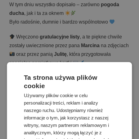
W tym dniu wszystko dopisało – zarówno
pogoda
ducha
, jak i ta za oknem
Było radośnie, dumnie i bardzo wspólnotowo
Wręczono
gratulacyjne listy
, a te piękne chwile
zostały uwiecznione przez pana
Marcina
na zdjęciach
oraz przez panią
Julitę
, która przygotowała
specjalne pamiątkowe kartki
Ta strona używa plików
cookie
Używamy plików cookie w celu
personalizacji treści, reklam i analizy
naszego ruchu. Udostępniamy również
informacje o tym, jak korzystasz z naszej
witryny, naszym partnerom reklamowym i
analitycznym, którzy mogą łączyć je z