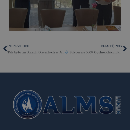
POPRZEDNI
NASTĘPNY
Tak było na Dniach Otwartych w ALMS i LO WSEI!
Sukces na XXV Ogólnopolskim Festiwalu Herbertowskim!