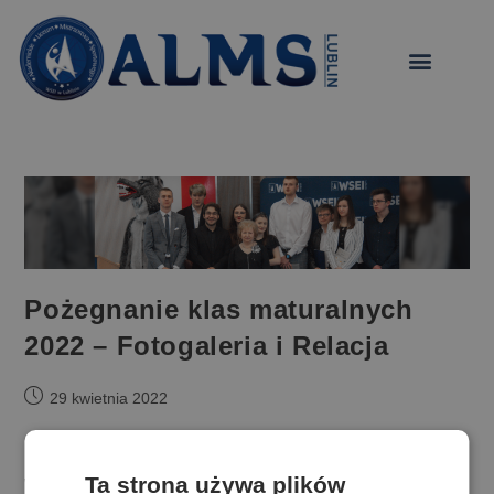
treści
Pożegnanie klas maturalnych
2022 – Fotogaleria i Relacja
29 kwietnia 2022
Pożegnaliśmy kolejny rocznik uczniów ALMS i ALO
Ta strona używa plików
WSEI...