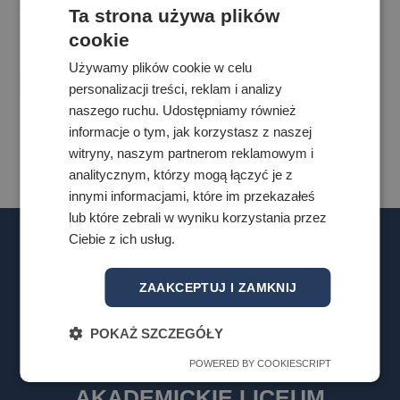
Ta strona używa plików
Teatru im. Osterwy w Lublinie. Zapraszamy
cookie
uczestników…
Używamy plików cookie w celu
Czytaj Dalej
personalizacji treści, reklam i analizy
naszego ruchu. Udostępniamy również
informacje o tym, jak korzystasz z naszej
witryny, naszym partnerom reklamowym i
analitycznym, którzy mogą łączyć je z
innymi informacjami, które im przekazałeś
lub które zebrali w wyniku korzystania przez
Ciebie z ich usług.
ZAAKCEPTUJ I ZAMKNIJ
POKAŻ SZCZEGÓŁY
POWERED BY COOKIESCRIPT
AKADEMICKIE LICEUM