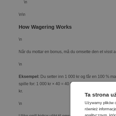
\n
\n\n
How Wagering Works
\n
Når du mottar en bonus, må du omsette den et visst an
\n
Eksempel:
Du setter inn 1 000 kr og får en 100 % m
spille for: 1 000 kr × 40 = 40 000 kr før uttak. Ders
kr.
Ta strona u
Używamy plików co
\n
również informacj
analitycznym, któr
Ulike spill bidrar ulikt til omsetningen: Spilleautomate