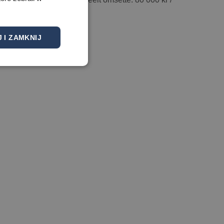
 I ZAMKNIJ