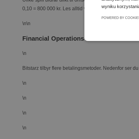
wyniku korzystania
0,10 = 800 000 kr. Les alltid vilkårene for den spesif
POWERED BY COOKIE
\n\n
Financial Operations
\n
Bitstarz tilbyr flere betalingsmetoder. Nedenfor ser d
\n
\n
\n
\n