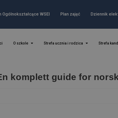
m Ogólnokształcące WSEI
Plan zajęć
Dziennik elek
ci
O szkole
Strefa ucznia i rodzica
Strefa kan
n komplett guide for norsk