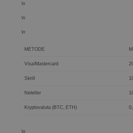
\n
\n
\n
METODE
M
Visa/Mastercard
2
Skrill
1
Neteller
1
Kryptovaluta (BTC, ETH)
0
\n