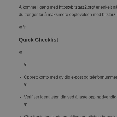
Å komme i gang med
https://bitstarz2.org/
er enkelt nå
du trenger for å maksimere opplevelsen med bitstarz
\n \n
Quick Checklist
\n
\n
Opprett konto med gyldig e-post og telefonnummer
\n
Verifiser identiteten din ved å laste opp nødvendi
\n
Gjør første innskudd og aktiver en bitstarz bonusk