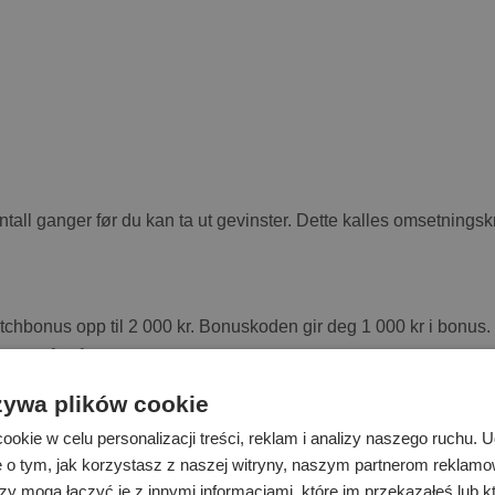
tall ganger før du kan ta ut gevinster. Dette kalles omsetnings
atchbonus opp til 2 000 kr. Bonuskoden gir deg 1 000 kr i bonu
om du også må omsette innskuddet, blir formelen: (innskudd + bo
żywa plików cookie
okie w celu personalizacji treści, reklam i analizy naszego ruchu.
e o tym, jak korzystasz z naszej witryny, naszym partnerom reklam
zy mogą łączyć je z innymi informacjami, które im przekazałeś lub kt
r teller 100 %, bordspill teller 10 %, og videopoker 20 %. Hvis du