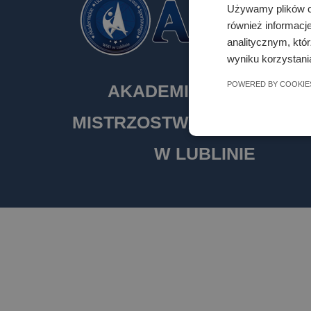
Używamy plików co
również informacj
analitycznym, któr
wyniku korzystania
POWERED BY COOKIE
AKADEMICKIE LICEUM
MISTRZOSTWA SPORTOW
W LUBLINIE