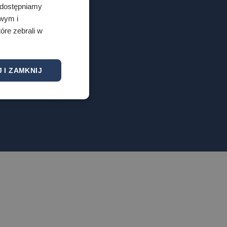
 Udostępniamy
towego w Lublinie
owym i
óre zebrali w
 I ZAMKNIJ