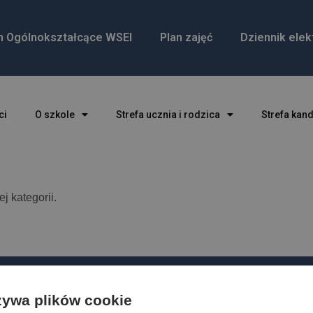
m Ogólnokształcące WSEI
Plan zajęć
Dziennik elek
ci
O szkole
Strefa ucznia i rodzica
Strefa kan
 kategorii.
żywa plików cookie