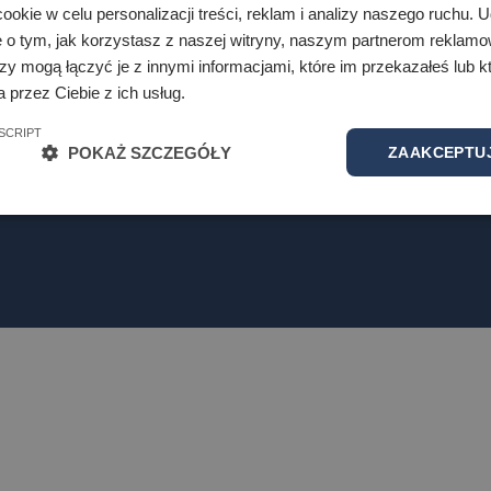
okie w celu personalizacji treści, reklam i analizy naszego ruchu.
Akademickie Liceum Mistrzostwa Spor
e o tym, jak korzystasz z naszej witryny, naszym partnerom reklam
zy mogą łączyć je z innymi informacjami, które im przekazałeś lub kt
ul. Projektowa 4
 przez Ciebie z ich usług.
20-209 Lublin
Budynek C, Piętro 1, Pokój C115
SCRIPT
POKAŻ SZCZEGÓŁY
ZAAKCEPTUJ
Zadzwoń do nas! :
81 749-32-35
EGO
e-mail:
alms@wsei.lublin.pl