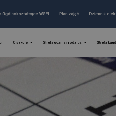
m Ogólnokształcące WSEI
Plan zajęć
Dziennik elek
ci
O szkole
Strefa ucznia i rodzica
Strefa kan