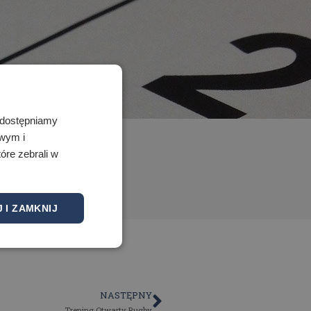
 Udostępniamy
owym i
óre zebrali w
 I ZAMKNIJ
NASTĘPNY
Trening Otwarty Rugby