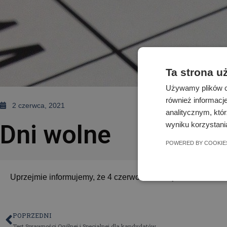
Ta strona u
Używamy plików co
również informacj
2 czerwca, 2021
analitycznym, któr
wyniku korzystania
Dni wolne
POWERED BY COOKIE
Uprzejmie informujemy, że 4 czerwca 2021 r. jest dniem wo
POPRZEDNI
Test Sprawności Ogólnej i Specjalnej dla kandydatów