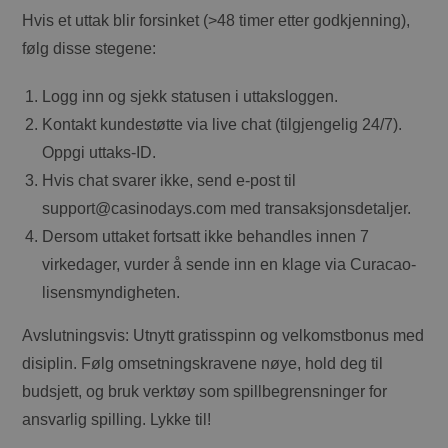
Hvis et uttak blir forsinket (>48 timer etter godkjenning),
følg disse stegene:
Logg inn og sjekk statusen i uttaksloggen.
Kontakt kundestøtte via live chat (tilgjengelig 24/7).
Oppgi uttaks-ID.
Hvis chat svarer ikke, send e-post til
support@casinodays.com med transaksjonsdetaljer.
Dersom uttaket fortsatt ikke behandles innen 7
virkedager, vurder å sende inn en klage via Curacao-
lisensmyndigheten.
Avslutningsvis: Utnytt gratisspinn og velkomstbonus med
disiplin. Følg omsetningskravene nøye, hold deg til
budsjett, og bruk verktøy som spillbegrensninger for
ansvarlig spilling. Lykke til!