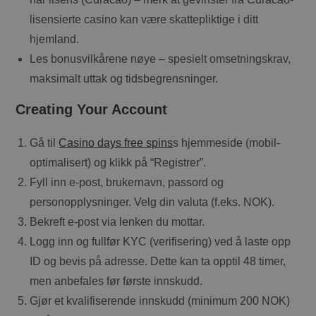
lisensierte casino kan være skattepliktige i ditt
hjemland.
Les bonusvilkårene nøye – spesielt omsetningskrav,
maksimalt uttak og tidsbegrensninger.
Creating Your Account
Gå til
Casino days free spins
s hjemmeside (mobil-
optimalisert) og klikk på “Registrer”.
Fyll inn e-post, brukernavn, passord og
personopplysninger. Velg din valuta (f.eks. NOK).
Bekreft e-post via lenken du mottar.
Logg inn og fullfør KYC (verifisering) ved å laste opp
ID og bevis på adresse. Dette kan ta opptil 48 timer,
men anbefales før første innskudd.
Gjør et kvalifiserende innskudd (minimum 200 NOK)