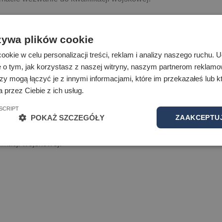
 art. 59 Ustawy o Obronie Ojczyzny jest Waszym ustawowym obo
z art 59. Ust 8. Ustawy o Obronie Ojczyzny może skutkować n
żywa plików cookie
szenia albo zarządzeniem przymusowego doprowadzenia przez Po
okie w celu personalizacji treści, reklam i analizy naszego ruchu.
w administracji.
e o tym, jak korzystasz z naszej witryny, naszym partnerom reklam
zy mogą łączyć je z innymi informacjami, które im przekazałeś lub kt
nistra Obrony Narodowej z dnia 27 lutego 2023 r. w sprawie kwa
 przez Ciebie z ich usług.
nie może z ważnych przyczyn (np. próbna matura, egzamin na 
SCRIPT
wiadomi o tym wójta (burmistrza, prezydenta miasta) do dnia, w
POKAŻ SZCZEGÓŁY
ZAAKCEPTUJ
wierdzający przyczyny niestawienia się, wójt (burmistrz, prezyd
fikacji wojskowej.