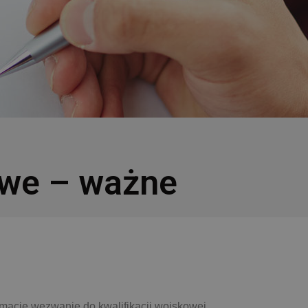
owe – ważne
ymacie wezwanie do kwalifikacji wojskowej.