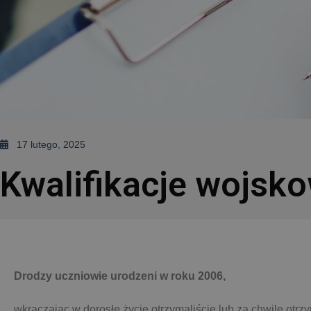
17 lutego, 2025
Kwalifikacje wojsk
Drodzy uczniowie urodzeni w roku 2006,
wkraczając w dorosłe życie otrzymaliście lub za chwilę otrz