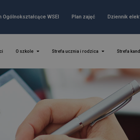
m Ogólnokształcące WSEI
Plan zajęć
Dziennik elek
ci
O szkole
Strefa ucznia i rodzica
Strefa kan