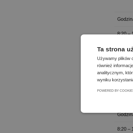
Godzin
8:20 – 
8:20 – 
Ta strona u
Używamy plików co
8:20 – 
również informacj
analitycznym, któr
wyniku korzystania
POWERED BY COOKIE
Pr
Godzin
8:20 – 