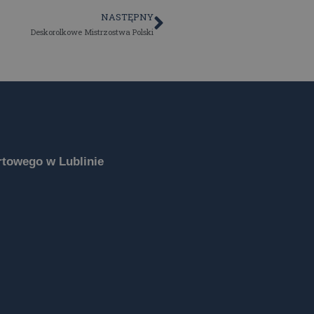
NASTĘPNY
Deskorolkowe Mistrzostwa Polski
towego w Lublinie