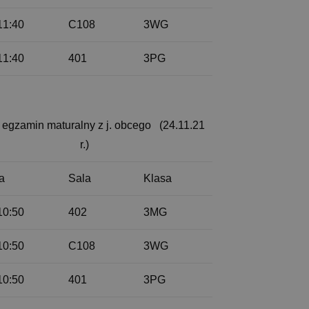
11:40
C108
3WG
11:40
401
3PG
 egzamin maturalny z j. obcego (24.11.21
r.)
a
Sala
Klasa
10:50
402
3MG
10:50
C108
3WG
10:50
401
3PG