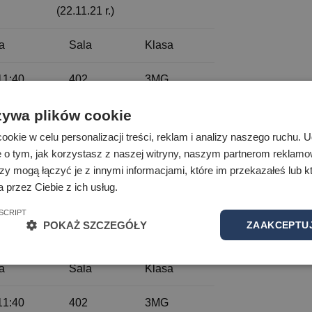
(22.11.21 r.)
a
Sala
Klasa
11:40
402
3MG
11:40
C108
3WG
żywa plików cookie
okie w celu personalizacji treści, reklam i analizy naszego ruchu.
11:40
401
3PG
e o tym, jak korzystasz z naszej witryny, naszym partnerom reklam
zy mogą łączyć je z innymi informacjami, które im przekazałeś lub kt
 przez Ciebie z ich usług.
SCRIPT
óbny egzamin maturalny z matematyki
POKAŻ SZCZEGÓŁY
ZAAKCEPTUJ
(23.11.21 r.)
a
Sala
Klasa
11:40
402
3MG