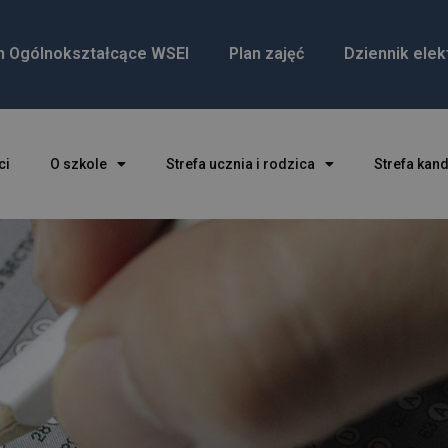
m Ogólnokształcące WSEI
Plan zajęć
Dziennik elek
ci
O szkole
Strefa ucznia i rodzica
Strefa kan