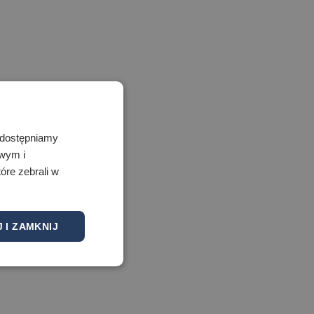
 Udostępniamy
owym i
óre zebrali w
 I ZAMKNIJ