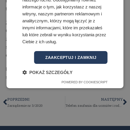
realizowane zgodnie z dotychczasowym obowiązującym
informacje o tym, jak korzystasz z naszej
tygodniowym planem lekcji.
witryny, naszym partnerom reklamowym i
analitycznym, którzy mogą łączyć je z
Zajęcia prowadzone są w formie video na platformie
innymi informacjami, które im przekazałeś
Click Meeting ( na
załączonym planie
lekcji pola
lub które zebrali w wyniku korzystania przez
zaciemnione), pozostałe zajęcia w formie e-learningu na
Ciebie z ich usług.
szkolnej platformie MOODLE lub przez dziennik
elektroniczny Vulcan.
ZAAKCEPTUJ I ZAMKNIJ
Link do platformy i sposób logowania znajduje się na
POKAŻ SZCZEGÓŁY
stronie internetowej liceów.
POWERED BY COOKIESCRIPT
POPRZEDNI
NASTĘPNY
Zarządzenie nr 3/2020
Telefon zaufania dla uczniów i rodziców