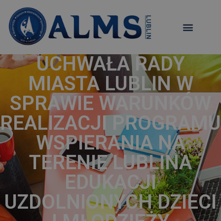
UCHWAŁA RADY
MIASTA LUBLIN W
SPRAWIE WARUNKÓW
REALIZACJI PROGRAMU
WSPIERANIA NA
TERENIE LUBLINA
EDUKACJI
UZDOLNIONYCH DZIECI