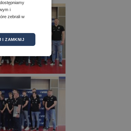
 Udostępniamy
owym i
óre zebrali w
 I ZAMKNIJ