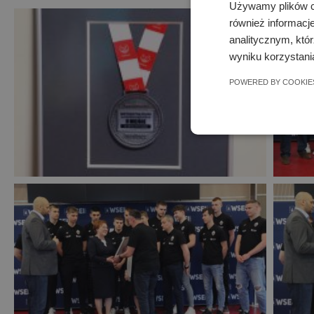
Używamy plików co
również informacj
analitycznym, któr
wyniku korzystania
POWERED BY COOKIE