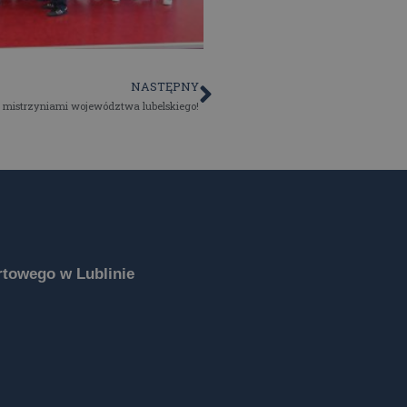
NASTĘPNY
 mistrzyniami województwa lubelskiego!
towego w Lublinie