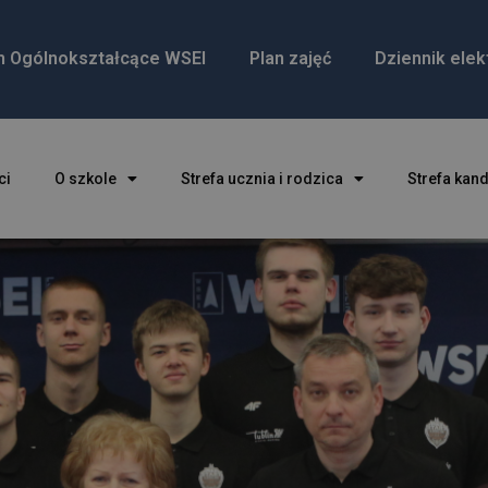
m Ogólnokształcące WSEI
Plan zajęć
Dziennik elek
ci
O szkole
Strefa ucznia i rodzica
Strefa kan