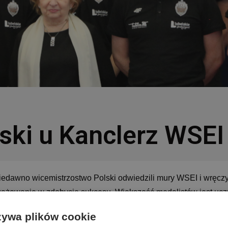
ski u Kanclerz WSEI
niedawno wicemistrzostwo Polski odwiedzili mury WSEI i wręczy
ngażowanie w zdobycie sukcesu. Większość medalistów jest uc
adzącym.
żywa plików cookie