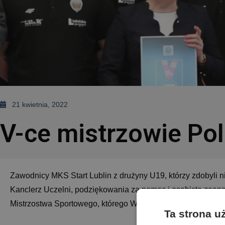
21 kwietnia, 2022
V-ce mistrzowie Pol
Zawodnicy MKS
Start Lublin
z drużyny U19, którzy zdobyli 
Kanclerz Uczelni, podziękowania za pomoc i osobiste zaa
Mistrzostwa Sportowego, którego WSEI jest organem prow
Ta strona u