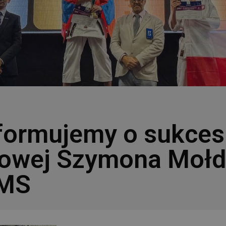
formujemy o sukces
dowej Szymona Mołd
LMS