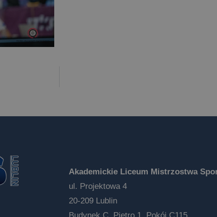
Akademickie Liceum Mistrzostwa Spor
ul. Projektowa 4
20-209 Lublin
Budynek C, Piętro 1, Pokój C115