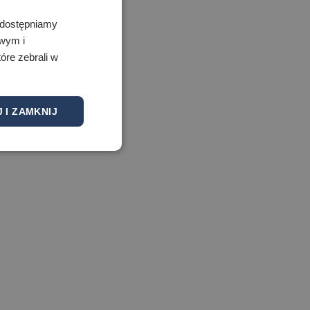
 Udostępniamy
owym i
óre zebrali w
 I ZAMKNIJ