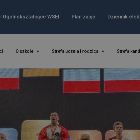
m Ogólnokształcące WSEI
Plan zajęć
Dziennik elek
ci
O szkole
Strefa ucznia i rodzica
Strefa kan