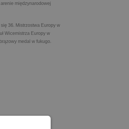
 arenie międzynarodowej
 się 36. Mistrzostwa Europy w
tuł Wicemistrza Europy w
 brązowy medal w fukugo.