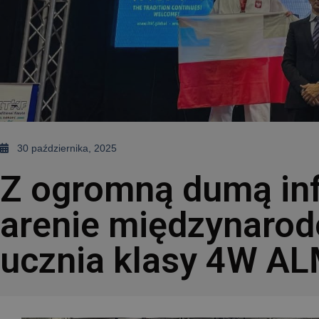
30 października, 2025
Z ogromną dumą in
arenie międzynaro
ucznia klasy 4W A