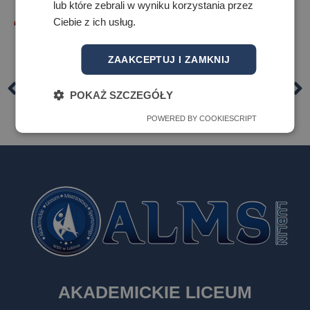
lub które zebrali w wyniku korzystania przez
Ciebie z ich usług.
Zarządzenie nr 2/2020/21
ZAAKCEPTUJ I ZAMKNIJ
POPRZEDNI
NASTĘPNY
POKAŻ SZCZEGÓŁY
Ogólnopolska Olimpiada Młodzieży w zapasach
Zarządzenie nr 3/2020
POWERED BY COOKIESCRIPT
AKADEMICKIE LICEUM