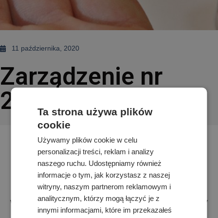
11 października, 2020
Zarządzenie nr
2/2020/21
Ta strona używa plików
cookie
Używamy plików cookie w celu
Dyrektora Akademickiego Liceum Mistrzostwa
personalizacji treści, reklam i analizy
Sportowego w Lublinie
naszego ruchu. Udostępniamy również
informacje o tym, jak korzystasz z naszej
z dnia 08 października 2020 r.
witryny, naszym partnerom reklamowym i
analitycznym, którzy mogą łączyć je z
w sprawie wprowadzenia dodatkowych procedur ochrony
innymi informacjami, które im przekazałeś
uczniów i pracowników placówki przed Covid-19