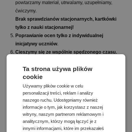
powtarzamy materiał, utrwalamy, uzupełniamy,
ćwiczymy.
Brak sprawdzianów stacjonarnych, kartkówki
tylko z nauki stacjonarnej!
Poprawianie ocen tylko z indywidualnej
inicjatywy uczniów
.
Cieszymy się ze wspólnie spędzonego czasu.
Czekamy na was codziennie, aż do końca roku
Ta strona używa plików
szkolnego!
cookie
Używamy plików cookie w celu
personalizacji treści, reklam i analizy
naszego ruchu. Udostępniamy również
informacje o tym, jak korzystasz z naszej
witryny, naszym partnerom reklamowym i
analitycznym, którzy mogą łączyć je z
innymi informacjami, które im przekazałeś