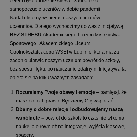
celem było obniżenie stresu i zadbanie o
samopoczucie uczniów w dobie pandemii.
Nadal chcemy wspierać naszych uczniów i
uczennice. Dlatego wychodzimy do was z inicjatywą
BEZ STRESU
Akademickiego Liceum Mistrzostwa
Sportowego i Akademickiego Liceum
Ogólnokształcącego WSEI w Lublinie, która ma za
zadanie ułatwić naszym uczniom powrót do szkoły,
bez stresu i lęku, po nauczaniu zdalnym. Inicjatywa ta
opiera się na kilku ważnych zasadach:
Rozumiemy Twoje obawy i emocje
– pamiętaj, że
masz do nich prawo. Będziemy Cię wspierać.
Dbamy o dobre relacje i odbudowujemy naszą
wspólnotę –
powrót do szkoły to czas nie tylko na
naukę, ale również na integracje, wyjścia klasowe,
spacery.