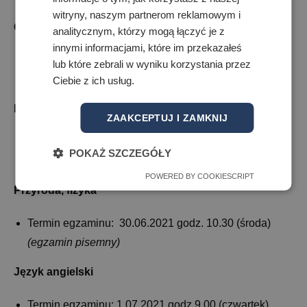
witryny, naszym partnerom reklamowym i
Chemia
analitycznym, którzy mogą łączyć je z
innymi informacjami, które im przekazałeś
Termin egzaminu: 29.06 2021 (wtorek) godz. 11.00
lub które zebrali w wyniku korzystania przez
(egzamin pisemny)
Ciebie z ich usług.
Biologia, geografia, edb
ZAAKCEPTUJ I ZAMKNIJ
Termin egzaminu: 30.06.2021 godz.9.00 (środa)
POKAŻ SZCZEGÓŁY
(egzamin pisemny)
POWERED BY COOKIESCRIPT
Przyroda, fizyka
Termin egzaminu: 30.06.2021 godz. 10.30 (środa)
(egzamin pisemny)
Język angielski
Termin egzaminu: 1.07.2021 godz.9.00 (czwartek)