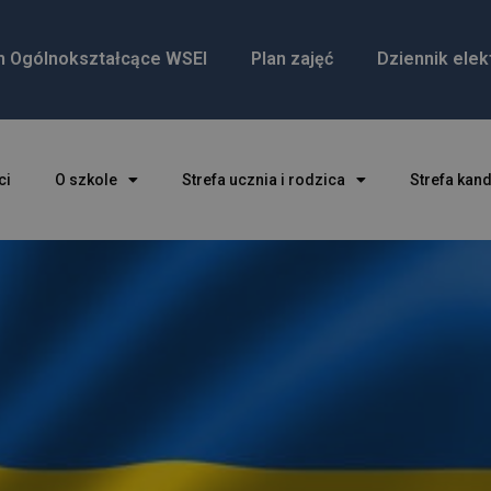
m Ogólnokształcące WSEI
Plan zajęć
Dziennik elek
ci
O szkole
Strefa ucznia i rodzica
Strefa kan