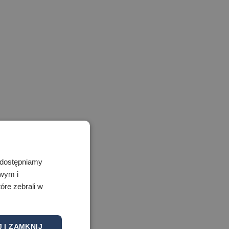
 Udostępniamy
owym i
óre zebrali w
 I ZAMKNIJ