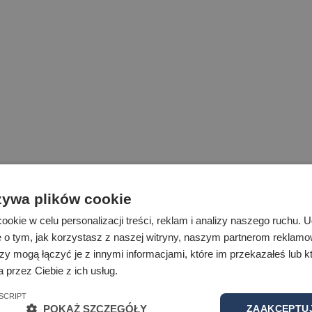
żywa plików cookie
okie w celu personalizacji treści, reklam i analizy naszego ruchu.
 2 piętrze budynku C
.
e o tym, jak korzystasz z naszej witryny, naszym partnerom reklam
zy mogą łączyć je z innymi informacjami, które im przekazałeś lub kt
 przez Ciebie z ich usług.
SCRIPT
POKAŻ SZCZEGÓŁY
ZAAKCEPTUJ