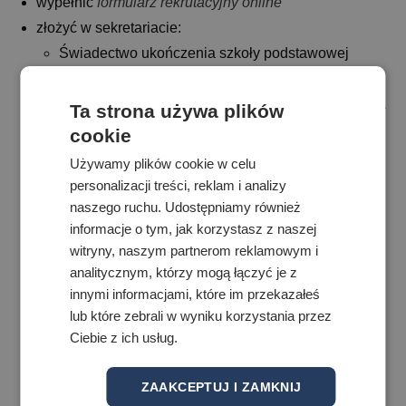
wypełnić
formularz rekrutacyjny online
złożyć w sekretariacie:
Świadectwo ukończenia szkoły podstawowej
(oryginał)
Zaświadczenie o wyniku egzaminu końcowego dla
Ta strona używa plików
szkoły podstawowej (oryginał)
cookie
Karta zgłoszenia ALMS
Używamy plików cookie w celu
Podanie kandydata o przyjęcie do szkoły
personalizacji treści, reklam i analizy
Oświadczenie rodziców ALMS
naszego ruchu. Udostępniamy również
informacje o tym, jak korzystasz z naszej
2 zdjęcia legitymacyjne
witryny, naszym partnerom reklamowym i
Zaświadczenie od lekarza sportowego o braku
analitycznym, którzy mogą łączyć je z
przeciwwskazań do nauki w szkole Mistrzostwa
innymi informacjami, które im przekazałeś
Sportowego (kserokopia)
lub które zebrali w wyniku korzystania przez
Rekomendacja trenera/udział w testach
Ciebie z ich usług.
sprawności ogólnej i specjalnej
ZAAKCEPTUJ I ZAMKNIJ