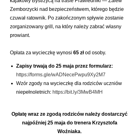
kajakowy Bystrzycą na trasie Prawiedniki — Zalew
Zemborzycki nad bezpieczeństwem, którego będzie
czuwał ratownik. Po zakończonym spływie zostanie
zorganizowany grill, na który należy zabrać własny
prowiant.
Opłata za wycieczkę wynosi
65 zł
od osoby.
Zapisy trwają do 25 maja
przez formularz:
https://forms.gle/wADNecePwpu9Xy2M7
Wzór zgody na wycieczkę dla rodziców uczniów
niepełnoletnich:
https://bit.ly/3MwB4MH
Opłatę wraz ze zgodą rodziców należy dostarczyć
najpóźniej 25 maja do trenera Krzysztofa
Woźniaka.