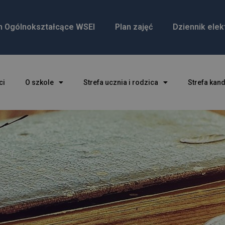
m Ogólnokształcące WSEI
Plan zajęć
Dziennik elek
ci
O szkole
Strefa ucznia i rodzica
Strefa kan