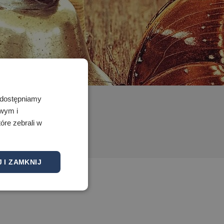
 Udostępniamy
owym i
óre zebrali w
 I ZAMKNIJ