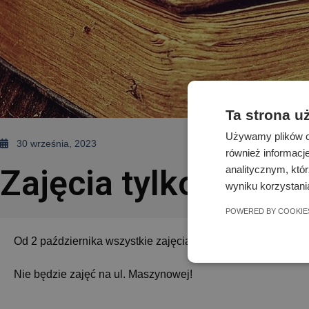
Ta strona u
Używamy plików co
30 września, 2023
również informacj
analitycznym, któr
Zajęcia tylko na ul.
wyniku korzystania
POWERED BY COOKIE
Od 2 października wszystkie zajęcia będą odbywać się tylko
Nie będzie zajęć na ul. Maszynowej!