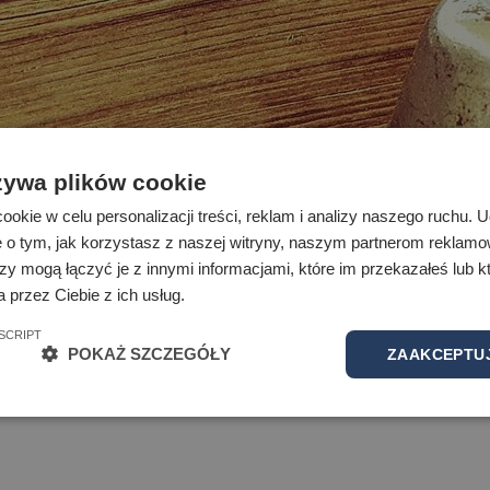
żywa plików cookie
okie w celu personalizacji treści, reklam i analizy naszego ruchu.
e o tym, jak korzystasz z naszej witryny, naszym partnerom reklam
zy mogą łączyć je z innymi informacjami, które im przekazałeś lub kt
 Projektowej
 przez Ciebie z ich usług.
SCRIPT
POKAŻ SZCZEGÓŁY
ZAAKCEPTUJ
 w budynku przy ul. Projektowej 4.